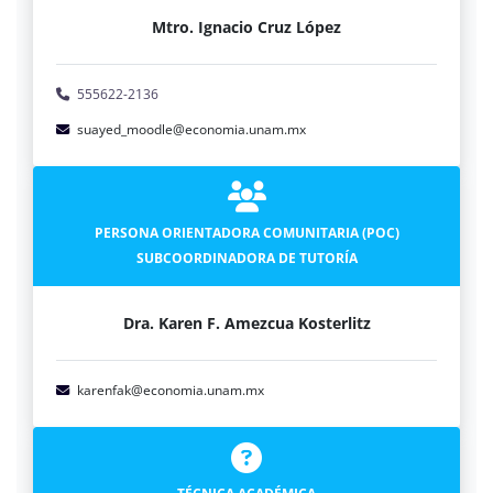
Mtro. Ignacio Cruz López
555622-2136
suayed_moodle@economia.unam.mx
PERSONA ORIENTADORA COMUNITARIA (POC)
SUBCOORDINADORA DE TUTORÍA
Dra. Karen F. Amezcua Kosterlitz
karenfak@economia.unam.mx