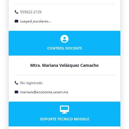
555622-2129
suayed_escolares...
CONTROL DOCENTE
Mtra. Mariana Velázquez Camacho
No registrado
marianv@economia.unam.mx
SOPORTE TÉCNICO MOODLE