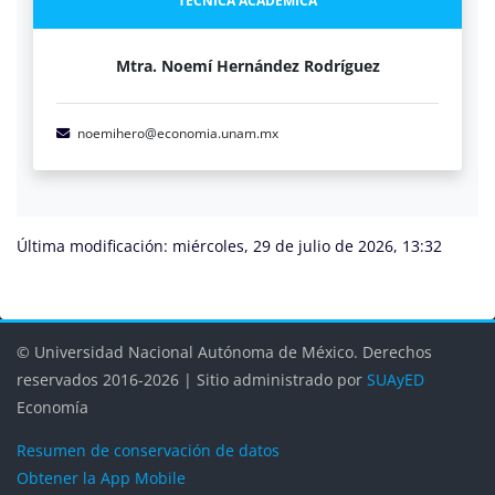
TÉCNICA ACADÉMICA
Mtra. Noemí Hernández Rodríguez
noemihero@economia.unam.mx
Última modificación: miércoles, 29 de julio de 2026, 13:32
Bloques
Bloques
Bloques
Bloques
Bloques
© Universidad Nacional Autónoma de México. Derechos
reservados 2016-2026 | Sitio administrado por
SUAyED
Economía
Resumen de conservación de datos
Obtener la App Mobile