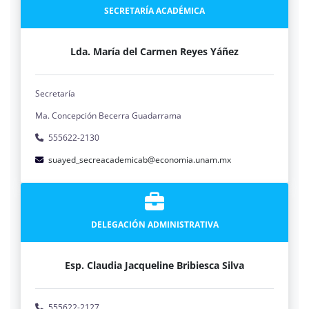
SECRETARÍA ACADÉMICA
Lda. María del Carmen Reyes Yáñez
Secretaría
Ma. Concepción Becerra Guadarrama
555622-2130
suayed_secreacademicab@economia.unam.mx
DELEGACIÓN ADMINISTRATIVA
Esp. Claudia Jacqueline Bribiesca Silva
555622-2127