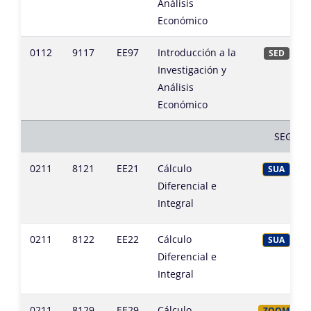
Análisis
Económico
0112
9117
EE97
Introducción a la
SED
Investigación y
Análisis
Económico
SEGUND
0211
8121
EE21
Cálculo
SUA
Diferencial e
Integral
0211
8122
EE22
Cálculo
SUA
Diferencial e
Integral
0211
8129
EE29
Cálculo
ZOOM