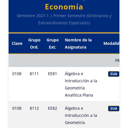
Economía
Semestre 2027-1 | Primer Semestre (Ordinarios y
Extraordinarios Especiales)
Grupo
Grupo
Nombre de la
Clave
Modalidad
Ord.
Ext.
Asignatura
PRIME
0108
8111
EE81
Álgebra e
SUA
Introducción a la
Geometría
Analítica Plana
0108
8112
EE82
Álgebra e
SUA
Introducción a la
Geometría