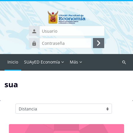
Saltar al contenido principal
Usuario
Contraseña
Iniciar
sesión
(ingresar)
Inicio
SUAyED Economía
Más
Buscar
cursos
sua
Categorías