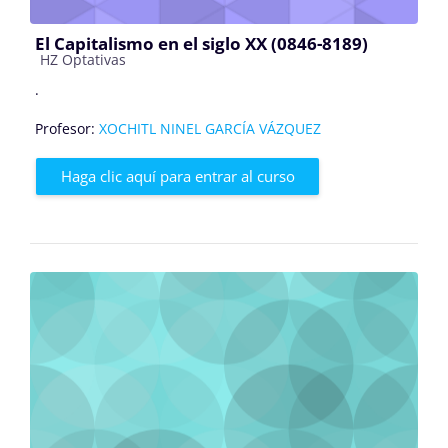
El Capitalismo en el siglo XX (0846-8189)
Categoría de cursos
HZ Optativas
.
Profesor:
XOCHITL NINEL GARCÍA VÁZQUEZ
Haga clic aquí para entrar al curso