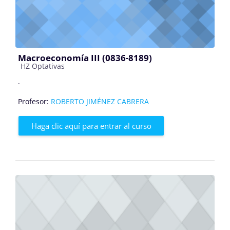
Macroeconomía III (0836-8189)
Categoría de cursos
HZ Optativas
.
Profesor:
ROBERTO JIMÉNEZ CABRERA
Haga clic aquí para entrar al curso