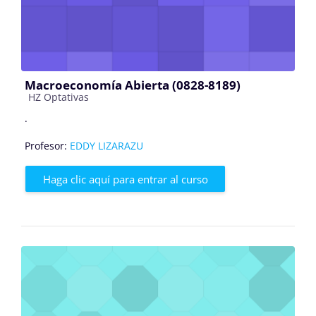
Macroeconomía Abierta (0828-8189)
Categoría de cursos
HZ Optativas
.
Profesor:
EDDY LIZARAZU
Haga clic aquí para entrar al curso