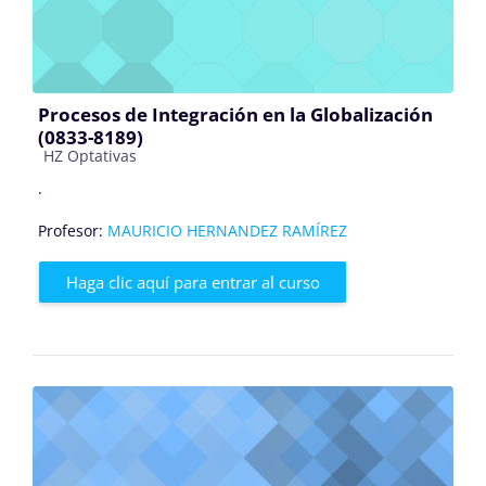
Procesos de Integración en la Globalización
(0833-8189)
Categoría de cursos
HZ Optativas
.
Profesor:
MAURICIO HERNANDEZ RAMÍREZ
Haga clic aquí para entrar al curso