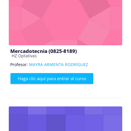
Mercadotecnia (0825-8189)
Categoría de cursos
HZ Optativas
Profesor:
MAYRA ARMENTA RODRÍGUEZ
Haga clic aquí para entrar al curso