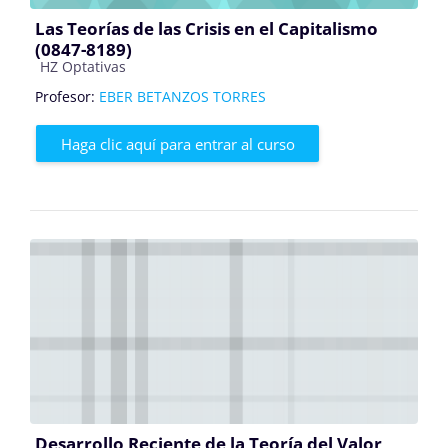
Las Teorías de las Crisis en el Capitalismo
(0847-8189)
Categoría de cursos
HZ Optativas
Profesor:
EBER BETANZOS TORRES
Haga clic aquí para entrar al curso
Desarrollo Reciente de la Teoría del Valor,