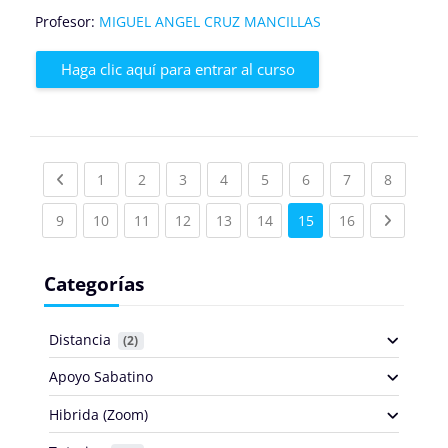
Profesor:
MIGUEL ANGEL CRUZ MANCILLAS
Haga clic aquí para entrar al curso
Previous page
(current)
(current)
(current)
(current)
(current)
(current)
(current)
(current
1
2
3
4
5
6
7
8
(current)
(current)
(current)
(current)
(current)
(current)
(current)
Next pa
9
10
11
12
13
14
15
16
Categorías
Distancia
 (2)
Apoyo Sabatino
Hibrida (Zoom)