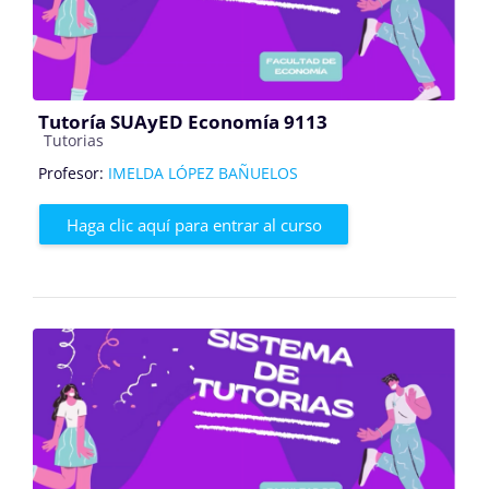
Tutoría SUAyED Economía 9113
Categoría de cursos
Tutorias
Profesor:
IMELDA LÓPEZ BAÑUELOS
Haga clic aquí para entrar al curso