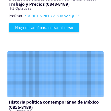
Trabajo y Precios (0848-8189)
Categoría de cursos
HZ Optativas
Profesor:
XOCHITL NINEL GARCÍA VÁZQUEZ
Haga clic aquí para entrar al curso
Historia política contemporánea de México
(0856-8189)
Categoría de cursos