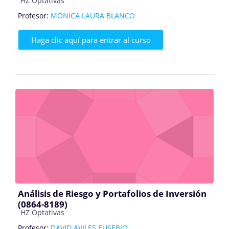
HZ Optativas
Profesor:
MÓNICA LAURA BLANCO
Haga clic aquí para entrar al curso
Análisis de Riesgo y Portafolios de Inversión
(0864-8189)
Categoría de cursos
HZ Optativas
Profesor:
DAVID AVILES EUSEBIO