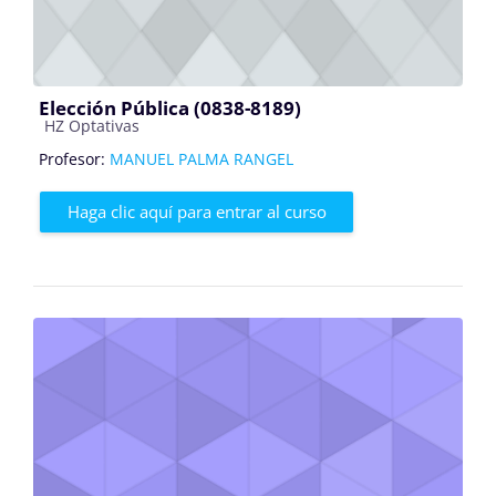
Elección Pública (0838-8189)
Categoría de cursos
HZ Optativas
Profesor:
MANUEL PALMA RANGEL
Haga clic aquí para entrar al curso