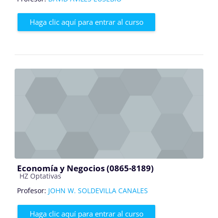
Haga clic aquí para entrar al curso
Economía y Negocios (0865-8189)
Categoría de cursos
HZ Optativas
Profesor:
JOHN W. SOLDEVILLA CANALES
Haga clic aquí para entrar al curso